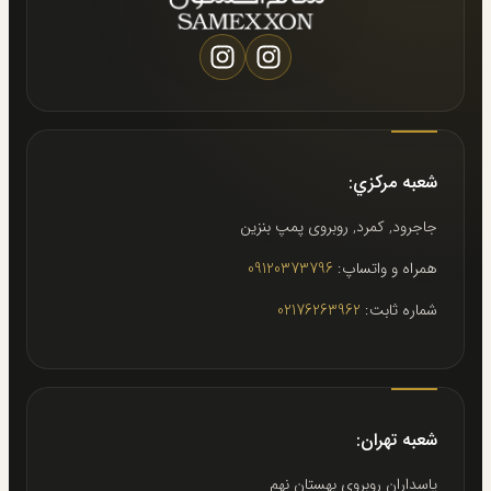
شعبه مركزي:
جاجرود, كمرد, روبروى پمپ بنزين
همراه و واتساپ:
09120373796
شماره ثابت:
02176263962
شعبه تهران:
پاسداران روبروى بهستان نهم