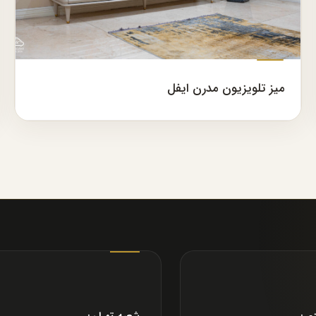
میز تلویزیون مدرن ایفل