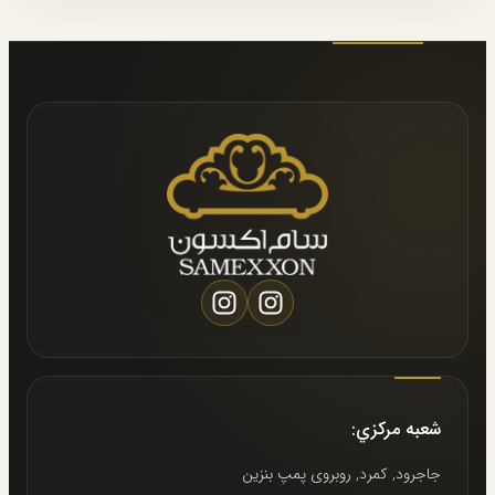
شعبه مركزي:
جاجرود, كمرد, روبروى پمپ بنزين