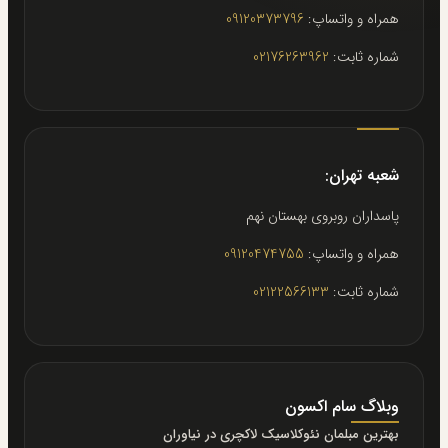
همراه و واتساپ:
09120373796
شماره ثابت:
02176263962
شعبه تهران:
پاسداران روبروى بهستان نهم
همراه و واتساپ:
09120474755
شماره ثابت:
02122566133
وبلاگ سام اکسون
بهترین مبلمان نئوکلاسیک لاکچری در نیاوران