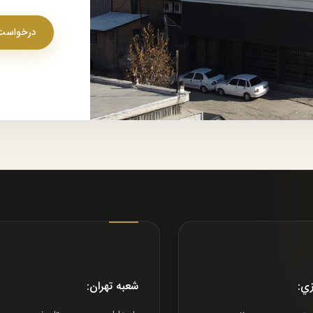
درخواست 
زي:
شعبه تهران: