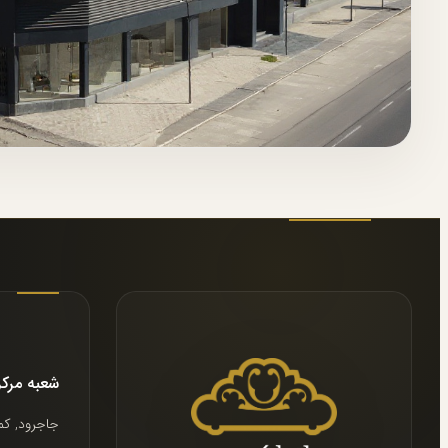
شعبه مرك
جاجرود, كم