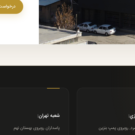
درخواست 
زي:
شعبه تهران:
رد, روبروى پمپ بنزين
پاسداران روبروى بهستان نهم